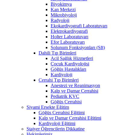
Biyokimya
Kan Merkezi
Mikrobiyoloji
Radyoloji
Ekokardiyografi Laboratuvarı
Elektrokardiyografi
Holter Laboratuvarı
Efor Laboratuvarı
Solunum Fonksiyonları (Sft)
Dahili Tıp Birimleri
Acil Sağlık Hizmetleri
Çocuk Kardiyolojisi
Göğüs Hastalıkları
Kardiyoloji
Cerrahi Tıp Birimleri
Anestezi ve Reanimasyon
Kalp ve Damar Cerrahisi
Pediatrik KVC
Göğüs Cerrahisi
Siyami Ersekte Eğitim
Göğüs Cerrahisi Eğitimi
Kalp ve Damar Cerrahisi Eğitimi
Kardiyoloji Eğitimi
Stajyer Öğrencilerin Dikkatine
Hekimlerimiz