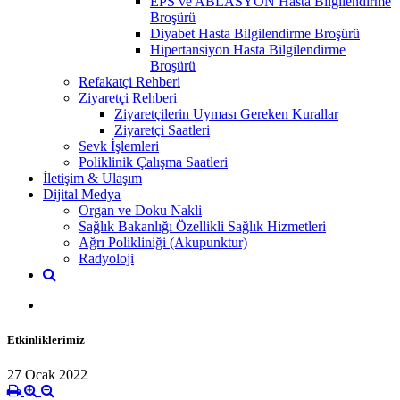
EPS ve ABLASYON Hasta Bilgilendirme
Broşürü
Diyabet Hasta Bilgilendirme Broşürü
Hipertansiyon Hasta Bilgilendirme
Broşürü
Refakatçi Rehberi
Ziyaretçi Rehberi
Ziyaretçilerin Uyması Gereken Kurallar
Ziyaretçi Saatleri
Sevk İşlemleri
Poliklinik Çalışma Saatleri
İletişim & Ulaşım
Dijital Medya
Organ ve Doku Nakli
Sağlık Bakanlığı Özellikli Sağlık Hizmetleri
Ağrı Polikliniği (Akupunktur)
Radyoloji
Etkinliklerimiz
27 Ocak 2022