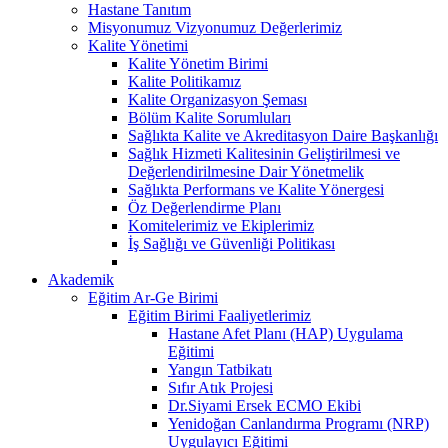
Hastane Tanıtım
Misyonumuz Vizyonumuz Değerlerimiz
Kalite Yönetimi
Kalite Yönetim Birimi
Kalite Politikamız
Kalite Organizasyon Şeması
Bölüm Kalite Sorumluları
Sağlıkta Kalite ve Akreditasyon Daire Başkanlığı
Sağlık Hizmeti Kalitesinin Geliştirilmesi ve
Değerlendirilmesine Dair Yönetmelik
Sağlıkta Performans ve Kalite Yönergesi
Öz Değerlendirme Planı
Komitelerimiz ve Ekiplerimiz
İş Sağlığı ve Güvenliği Politikası
Akademik
Eğitim Ar-Ge Birimi
Eğitim Birimi Faaliyetlerimiz
Hastane Afet Planı (HAP) Uygulama
Eğitimi
Yangın Tatbikatı
Sıfır Atık Projesi
Dr.Siyami Ersek ECMO Ekibi
Yenidoğan Canlandırma Programı (NRP)
Uygulayıcı Eğitimi