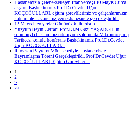
Hastanemizin gelenekselleşen İftar Yemeği 10 Mayıs Cuma
akşamı Başhekimimiz Prof.Dr.Cevdet Uğur
KOÇOĞULLARI, eğitim görevlilerimiz ve çalışanlarımızın
katılımı ile hastanemiz yemekhanesinde gerçekleştirildi.
12 Mayıs Hemşireler Gününüz kutlu olsun.
Yüzyılın Beyin Cerrahı Prof.Dr.M.Gazi YAŞARGİL’in
sunumuyla hastanemiz oditoryum salonunda Mikronöroşirurji
Tarihçesi konulu konferans Başhekimimiz Prof.Dr.Cevdet
Uğur KOÇOĞULLARI...
Ramazan Bayramı Münasebetiyle Hastanemizde
Bayramlaşma Töreni Gerçekleştirildi. Prof.Dr.Cevdet Uğur
KOÇOĞULLARI, Eğitim Görevlileri...
1
2
>
>>