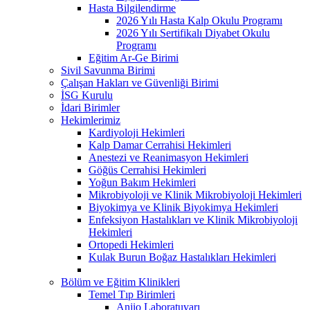
Hasta Bilgilendirme
2026 Yılı Hasta Kalp Okulu Programı
2026 Yılı Sertifikalı Diyabet Okulu
Programı
Eğitim Ar-Ge Birimi
Sivil Savunma Birimi
Çalışan Hakları ve Güvenliği Birimi
İSG Kurulu
İdari Birimler
Hekimlerimiz
Kardiyoloji Hekimleri
Kalp Damar Cerrahisi Hekimleri
Anestezi ve Reanimasyon Hekimleri
Göğüs Cerrahisi Hekimleri
Yoğun Bakım Hekimleri
Mikrobiyoloji ve Klinik Mikrobiyoloji Hekimleri
Biyokimya ve Klinik Biyokimya Hekimleri
Enfeksiyon Hastalıkları ve Klinik Mikrobiyoloji
Hekimleri
Ortopedi Hekimleri
Kulak Burun Boğaz Hastalıkları Hekimleri
Bölüm ve Eğitim Klinikleri
Temel Tıp Birimleri
Anjio Laboratuvarı