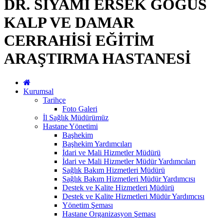
DR. SİYAMİ ERSEK GÖĞÜS
KALP VE DAMAR
CERRAHİSİ EĞİTİM
ARAŞTIRMA HASTANESİ
Kurumsal
Tarihçe
Foto Galeri
İl Sağlık Müdürümüz
Hastane Yönetimi
Başhekim
Başhekim Yardımcıları
İdari ve Mali Hizmetler Müdürü
İdari ve Mali Hizmetler Müdür Yardımcıları
Sağlık Bakım Hizmetleri Müdürü
Sağlık Bakım Hizmetleri Müdür Yardımcısı
Destek ve Kalite Hizmetleri Müdürü
Destek ve Kalite Hizmetleri Müdür Yardımcısı
Yönetim Şeması
Hastane Organizasyon Şeması