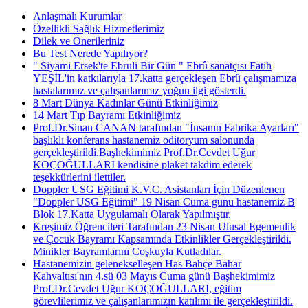
Anlaşmalı Kurumlar
Özellikli Sağlık Hizmetlerimiz
Dilek ve Önerileriniz
Bu Test Nerede Yapılıyor?
" Siyami Ersek'te Ebruli Bir Gün " Ebrû sanatçısı Fatih
YEŞİL'in katkılarıyla 17.katta gerçekleşen Ebrû çalışmamıza
hastalarımız ve çalışanlarımız yoğun ilgi gösterdi.
8 Mart Dünya Kadınlar Günü Etkinliğimiz
14 Mart Tıp Bayramı Etkinliğimiz
Prof.Dr.Sinan CANAN tarafından "İnsanın Fabrika Ayarları"
başlıklı konferans hastanemiz oditoryum salonunda
gerçekleştirildi.Başhekimimiz Prof.Dr.Cevdet Uğur
KOÇOĞULLARI kendisine plaket takdim ederek
teşekkürlerini ilettiler.
Doppler USG Eğitimi K.V.C. Asistanları İçin Düzenlenen
"Doppler USG Eğitimi" 19 Nisan Cuma günü hastanemiz B
Blok 17.Katta Uygulamalı Olarak Yapılmıştır.
Kreşimiz Öğrencileri Tarafından 23 Nisan Ulusal Egemenlik
ve Çocuk Bayramı Kapsamında Etkinlikler Gerçekleştirildi.
Minikler Bayramlarını Coşkuyla Kutladılar.
Hastanemizin gelenekselleşen Has Bahçe Bahar
Kahvaltısı'nın 4.sü 03 Mayıs Cuma günü Başhekimimiz
Prof.Dr.Cevdet Uğur KOÇOĞULLARI, eğitim
görevlilerimiz ve çalışanlarımızın katılımı ile gerçekleştirildi.