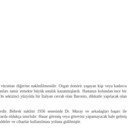
 vücuttan diğerine nakledilmesidir. Organ donörü yaşayan kişi veya kadavra
burunları tamir etmekte büyük ustalık kazanmışlardı. Hastanın kolundan ince bir
 On sekizinci yüzyılda bir İtalyan cerrah olan Baronio, dikkatle yapılacak olan
rdir. Böbrek naklini 1956 senesinde Dr. Muray ve arkadaşları başarı ile
nlarda oldukça sınırlıdır. Hasar görmüş veya görevini yapamayacak hale gelmiş
deler ve cihazlar kullanılması yoluna gidilmiştir.