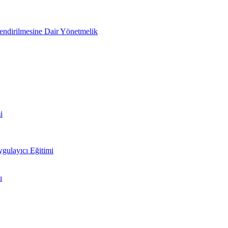
lendirilmesine Dair Yönetmelik
i
ulayıcı Eğitimi
ı