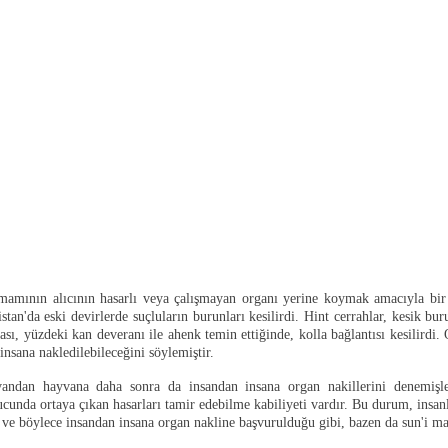
mamının alıcının hasarlı veya çalışmayan organı yerine koymak amacıyla bir
istan'da eski devirlerde suçluların burunları kesilirdi. Hint cerrahlar, kesik 
çası, yüzdeki kan deveranı ile ahenk temin ettiğinde, kolla bağlantısı kesilirdi.
nsana nakledilebileceğini söylemiştir.
andan hayvana daha sonra da insandan insana organ nakillerini denemişle
nucunda ortaya çıkan hasarları tamir edebilme kabiliyeti vardır. Bu durum, insa
ve böylece insandan insana organ nakline başvurulduğu gibi, bazen da sun'i mad