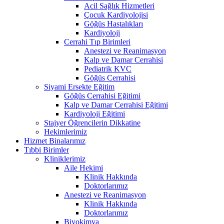
Acil Sağlık Hizmetleri
Çocuk Kardiyolojisi
Göğüs Hastalıkları
Kardiyoloji
Cerrahi Tıp Birimleri
Anestezi ve Reanimasyon
Kalp ve Damar Cerrahisi
Pediatrik KVC
Göğüs Cerrahisi
Siyami Ersekte Eğitim
Göğüs Cerrahisi Eğitimi
Kalp ve Damar Cerrahisi Eğitimi
Kardiyoloji Eğitimi
Stajyer Öğrencilerin Dikkatine
Hekimlerimiz
Hizmet Binalarımız
Tıbbi Birimler
Kliniklerimiz
Aile Hekimi
Klinik Hakkında
Doktorlarımız
Anestezi ve Reanimasyon
Klinik Hakkında
Doktorlarımız
Biyokimya