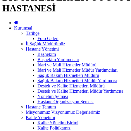
HASTANESİ
Kurumsal
Tarihçe
Foto Galeri
İl Sağlık Müdürümüz
Hastane Yönetimi
Başhekim
Başhekim Yardımcıları
İdari ve Mali Hizmetler Müdürü
İdari ve Mali Hizmetler Müdür Yardımcıları
Sağlık Bakım Hizmetleri Müdürü
Sağlık Bakım Hizmetleri Müdür Yardımcısı
Destek ve Kalite Hizmetleri Müdürü
Destek ve Kalite Hizmetleri Müdür Yardımcısı
Yönetim Şeması
Hastane Organizasyon Şeması
Hastane Tanıtım
Misyonumuz Vizyonumuz Değerlerimiz
Kalite Yönetimi
Kalite Yönetim Birimi
Kalite Politikamız