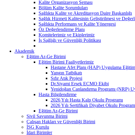
Kalite Organizasyon Şeması
Bölüm Kalite Sorumluları
Sağlıkta Kalite ve Akreditasyon Daire Başkanlığı
Sağlık Hizmeti Kalitesinin Geliştirilmesi ve Değer
Sağlıkta Performans ve Kalite Yönergesi
Öz Değerlendirme Planı
Komitelerimiz ve Ekiplerimiz
İş Sağlığı ve Güvenliği Politikası
Akademik
Eğitim Ar-Ge Birimi
Eğitim Birimi Faaliyetlerimiz
Hastane Afet Planı (HAP) Uygulama Eğitim
Yangın Tatbikatı
Sıfır Atık Projesi
Dr.Siyami Ersek ECMO Ekibi
Yenidoğan Canlandırma Programı (NRP) Uyg
Hasta Bilgilendirme
2026 Yılı Hasta Kalp Okulu Programı
2026 Yılı Sertifikalı Diyabet Okulu Program
Eğitim Ar-Ge Birimi
Sivil Savunma Birimi
Çalışan Hakları ve Güvenliği Birimi
İSG Kurulu
İdari Birimler