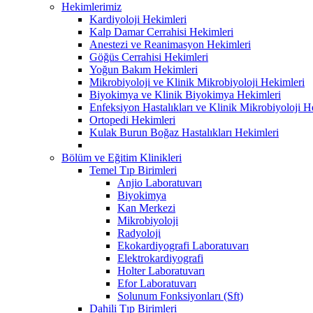
Hekimlerimiz
Kardiyoloji Hekimleri
Kalp Damar Cerrahisi Hekimleri
Anestezi ve Reanimasyon Hekimleri
Göğüs Cerrahisi Hekimleri
Yoğun Bakım Hekimleri
Mikrobiyoloji ve Klinik Mikrobiyoloji Hekimleri
Biyokimya ve Klinik Biyokimya Hekimleri
Enfeksiyon Hastalıkları ve Klinik Mikrobiyoloji H
Ortopedi Hekimleri
Kulak Burun Boğaz Hastalıkları Hekimleri
Bölüm ve Eğitim Klinikleri
Temel Tıp Birimleri
Anjio Laboratuvarı
Biyokimya
Kan Merkezi
Mikrobiyoloji
Radyoloji
Ekokardiyografi Laboratuvarı
Elektrokardiyografi
Holter Laboratuvarı
Efor Laboratuvarı
Solunum Fonksiyonları (Sft)
Dahili Tıp Birimleri