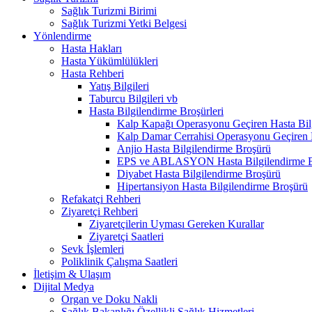
Sağlık Turizmi Birimi
Sağlık Turizmi Yetki Belgesi
Yönlendirme
Hasta Hakları
Hasta Yükümlülükleri
Hasta Rehberi
Yatış Bilgileri
Taburcu Bilgileri vb
Hasta Bilgilendirme Broşürleri
Kalp Kapağı Operasyonu Geçiren Hasta Bil
Kalp Damar Cerrahisi Operasyonu Geçiren 
Anjio Hasta Bilgilendirme Broşürü
EPS ve ABLASYON Hasta Bilgilendirme B
Diyabet Hasta Bilgilendirme Broşürü
Hipertansiyon Hasta Bilgilendirme Broşürü
Refakatçi Rehberi
Ziyaretçi Rehberi
Ziyaretçilerin Uyması Gereken Kurallar
Ziyaretçi Saatleri
Sevk İşlemleri
Poliklinik Çalışma Saatleri
İletişim & Ulaşım
Dijital Medya
Organ ve Doku Nakli
Sağlık Bakanlığı Özellikli Sağlık Hizmetleri