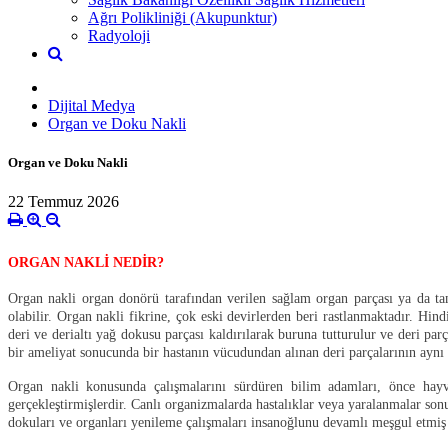
Ağrı Polikliniği (Akupunktur)
Radyoloji
Dijital Medya
Organ ve Doku Nakli
Organ ve Doku Nakli
22 Temmuz 2026
ORGAN NAKLİ NEDİR?
Organ nakli organ donörü tarafından verilen sağlam organ parçası ya da ta
olabilir. Organ nakli fikrine, çok eski devirlerden beri rastlanmaktadır. Hind
deri ve derialtı yağ dokusu parçası kaldırılarak buruna tutturulur ve deri par
bir ameliyat sonucunda bir hastanın vücudundan alınan deri parçalarının aynı i
Organ nakli konusunda çalışmalarını sürdüren bilim adamları, önce hayv
gerçekleştirmişlerdir. Canlı organizmalarda hastalıklar veya yaralanmalar so
dokuları ve organları yenileme çalışmaları insanoğlunu devamlı meşgul etmiş 