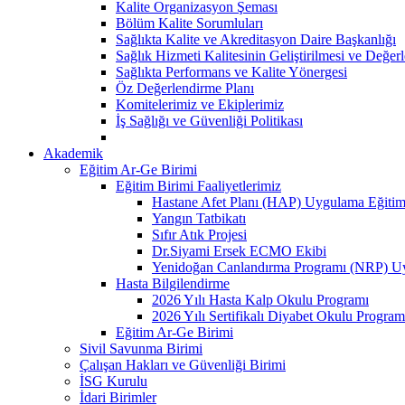
Kalite Organizasyon Şeması
Bölüm Kalite Sorumluları
Sağlıkta Kalite ve Akreditasyon Daire Başkanlığı
Sağlık Hizmeti Kalitesinin Geliştirilmesi ve Değer
Sağlıkta Performans ve Kalite Yönergesi
Öz Değerlendirme Planı
Komitelerimiz ve Ekiplerimiz
İş Sağlığı ve Güvenliği Politikası
Akademik
Eğitim Ar-Ge Birimi
Eğitim Birimi Faaliyetlerimiz
Hastane Afet Planı (HAP) Uygulama Eğitim
Yangın Tatbikatı
Sıfır Atık Projesi
Dr.Siyami Ersek ECMO Ekibi
Yenidoğan Canlandırma Programı (NRP) Uyg
Hasta Bilgilendirme
2026 Yılı Hasta Kalp Okulu Programı
2026 Yılı Sertifikalı Diyabet Okulu Program
Eğitim Ar-Ge Birimi
Sivil Savunma Birimi
Çalışan Hakları ve Güvenliği Birimi
İSG Kurulu
İdari Birimler