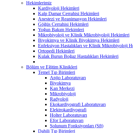
Hekimlerimiz
Kardiyoloji Hekimleri
Kalp Damar Cerrahisi Hekimleri
Anestezi ve Reanimasyon Hekimleri
Göğüs Cerrahisi Hekimleri
Yoğun Bakım Hekimleri
Mikrobiyoloji ve Klinik Mikrobiyoloji Hekimleri
Biyokimya ve Klinik Biyokimya Hekimleri
Enfeksiyon Hastalıkları ve Klinik Mikrobiyoloji H
Ortopedi Hekimleri
Kulak Burun Boğaz Hastalıkları Hekimleri
Bölüm ve Eğitim Klinikleri
Temel Tıp Birimleri
Anjio Laboratuvarı
Biyokimya
Kan Merkezi
Mikrobiyoloji
Radyoloji
Ekokardiyografi Laboratuvarı
Elektrokardiyografi
Holter Laboratuvarı
Efor Laboratuvarı
Solunum Fonksiyonları (Sft)
Dahili Tıp Birimleri