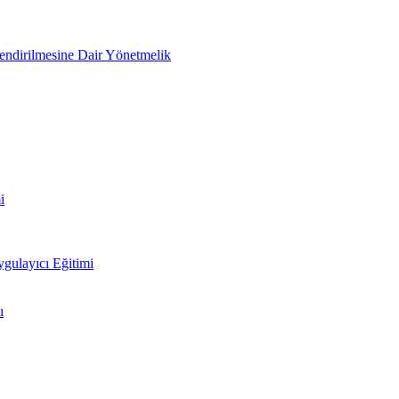
lendirilmesine Dair Yönetmelik
i
ulayıcı Eğitimi
ı