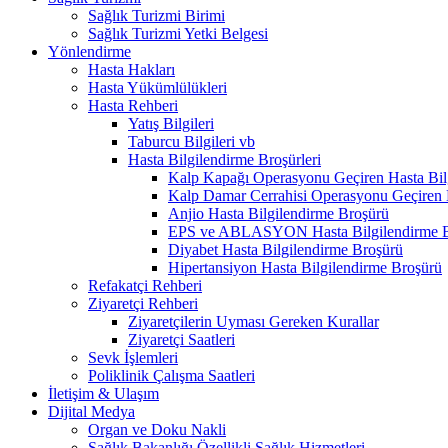
Sağlık Turizmi Birimi
Sağlık Turizmi Yetki Belgesi
Yönlendirme
Hasta Hakları
Hasta Yükümlülükleri
Hasta Rehberi
Yatış Bilgileri
Taburcu Bilgileri vb
Hasta Bilgilendirme Broşürleri
Kalp Kapağı Operasyonu Geçiren Hasta Bil
Kalp Damar Cerrahisi Operasyonu Geçiren 
Anjio Hasta Bilgilendirme Broşürü
EPS ve ABLASYON Hasta Bilgilendirme B
Diyabet Hasta Bilgilendirme Broşürü
Hipertansiyon Hasta Bilgilendirme Broşürü
Refakatçi Rehberi
Ziyaretçi Rehberi
Ziyaretçilerin Uyması Gereken Kurallar
Ziyaretçi Saatleri
Sevk İşlemleri
Poliklinik Çalışma Saatleri
İletişim & Ulaşım
Dijital Medya
Organ ve Doku Nakli
Sağlık Bakanlığı Özellikli Sağlık Hizmetleri