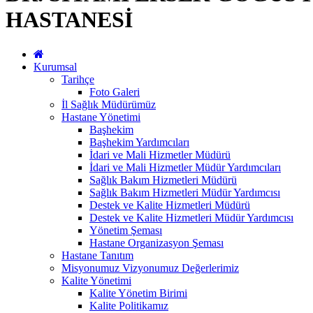
HASTANESİ
Kurumsal
Tarihçe
Foto Galeri
İl Sağlık Müdürümüz
Hastane Yönetimi
Başhekim
Başhekim Yardımcıları
İdari ve Mali Hizmetler Müdürü
İdari ve Mali Hizmetler Müdür Yardımcıları
Sağlık Bakım Hizmetleri Müdürü
Sağlık Bakım Hizmetleri Müdür Yardımcısı
Destek ve Kalite Hizmetleri Müdürü
Destek ve Kalite Hizmetleri Müdür Yardımcısı
Yönetim Şeması
Hastane Organizasyon Şeması
Hastane Tanıtım
Misyonumuz Vizyonumuz Değerlerimiz
Kalite Yönetimi
Kalite Yönetim Birimi
Kalite Politikamız