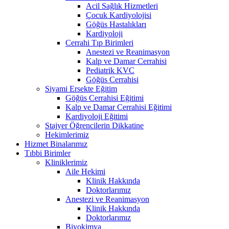
Acil Sağlık Hizmetleri
Çocuk Kardiyolojisi
Göğüs Hastalıkları
Kardiyoloji
Cerrahi Tıp Birimleri
Anestezi ve Reanimasyon
Kalp ve Damar Cerrahisi
Pediatrik KVC
Göğüs Cerrahisi
Siyami Ersekte Eğitim
Göğüs Cerrahisi Eğitimi
Kalp ve Damar Cerrahisi Eğitimi
Kardiyoloji Eğitimi
Stajyer Öğrencilerin Dikkatine
Hekimlerimiz
Hizmet Binalarımız
Tıbbi Birimler
Kliniklerimiz
Aile Hekimi
Klinik Hakkında
Doktorlarımız
Anestezi ve Reanimasyon
Klinik Hakkında
Doktorlarımız
Biyokimya