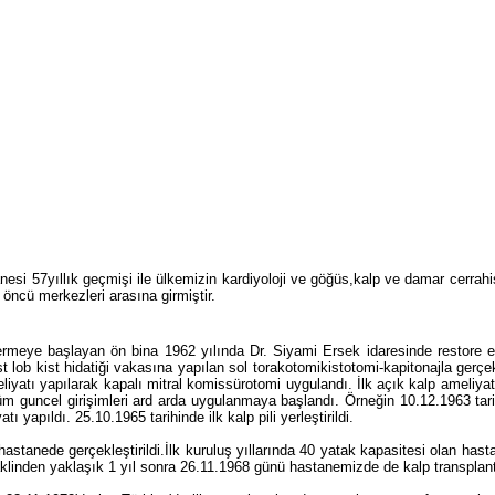
i 57yıllık geçmişi ile ülkemizin kardiyoloji ve göğüs,kalp ve damar cerrahis
öncü merkezleri arasına girmiştir.
ermeye başlayan ön bina 1962 yılında Dr. Siyami Ersek idaresinde restore 
ob kist hidatiği vakasına yapılan sol torakotomikistotomi-kapitonajla gerçekleş
iyatı yapılarak kapalı mitral komissürotomi uygulandı. İlk açık kalp ameliyatı 
tüm guncel girişimleri ard arda uygulanmaya başlandı. Örneğin 10.12.1963 tar
ı yapıldı. 25.10.1965 tarihinde ilk kalp pili yerleştirildi.
stanede gerçekleştirildi.İlk kuruluş yıllarında 40 yatak kapasitesi olan hasta
 naklinden yaklaşık 1 yıl sonra 26.11.1968 günü hastanemizde de kalp transplan