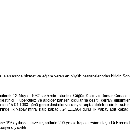
i alanlarında hizmet ve eğitim veren en büyük hastanelerinden biridir. Son
edilerek 12 Mayıs 1962 tarihinde İstanbul Göğüs Kalp ve Damar Cerrahisi
tirildi. Tüberküloz ve akciğer kanseri olgularına çeşitli cerrahi girişimler
ise 15.04.1963 günü gerçekleştirildi ve atriyal septal defekte direkt sutur,
ihinde ilk yapay mitral kalp kapağı, 24.11.1964 günü ilk yapay aort kapağı
ne 1967 yılında, ilave inşaatlarla 200 yatak kapasitesine ulaştı.Dr.Barnard
tasyonu yapıldı.